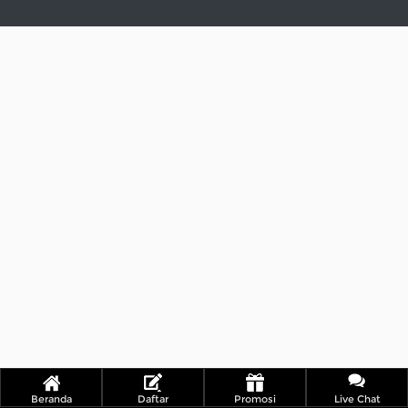
Referral
Promosi
Hubungi Kami
Live Chat
Pengaduan Customer
Pilih Bahasa:
MASUK
DAFTAR
&copy; Superliga168 | Akses Resmi Member
Ligaciputra. Hak Cipta Dilindungi.
Beranda
Daftar
Promosi
Live Chat