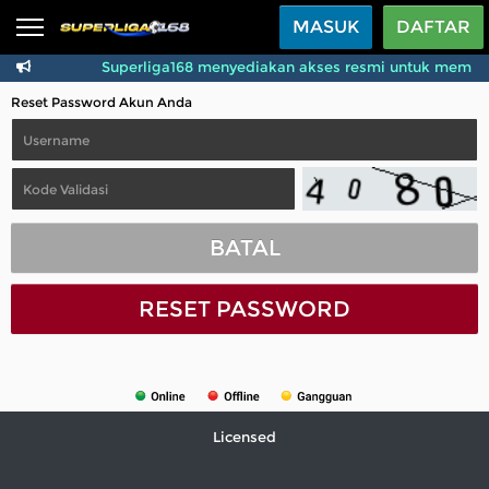
Beranda
MASUK
DAFTAR
Superliga168 menyediakan akses resmi untuk member 
Sports
BARU
PROMO
Reset Password Akun Anda
Live Casino
BARU
IDNPoker
BARU
Slots
PROMO
BATAL
IDNLIVE
BARU
Stream N Spin
RESET PASSWORD
Arcade
PROMO
Table Games
Lottery
BARU
PROMO
Licensed
IDNRaffle